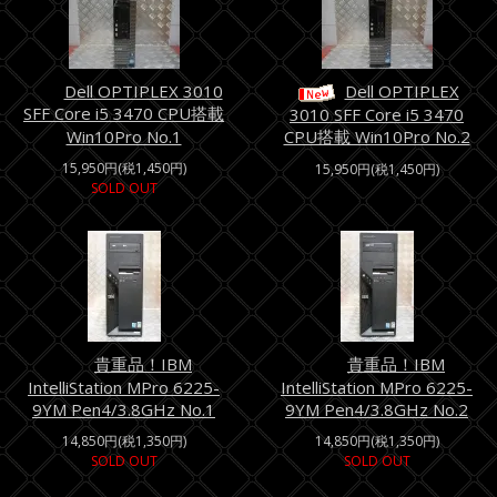
Dell OPTIPLEX 3010
Dell OPTIPLEX
SFF Core i5 3470 CPU搭載
3010 SFF Core i5 3470
CPU搭載 Win10Pro No.2
Win10Pro No.1
15,950円(税1,450円)
15,950円(税1,450円)
SOLD OUT
貴重品！IBM
貴重品！IBM
IntelliStation MPro 6225-
IntelliStation MPro 6225-
9YM Pen4/3.8GHz No.1
9YM Pen4/3.8GHz No.2
14,850円(税1,350円)
14,850円(税1,350円)
SOLD OUT
SOLD OUT