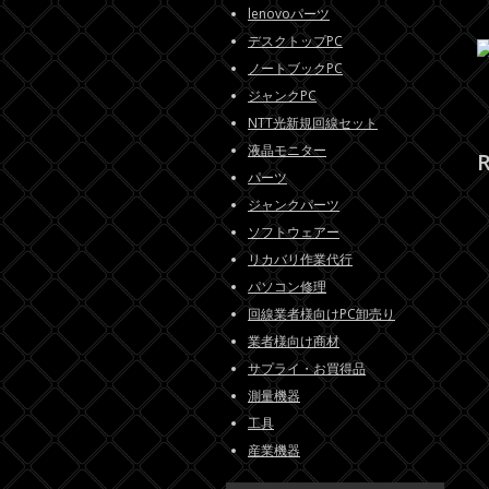
lenovoパーツ
デスクトップPC
ノートブックPC
ジャンクPC
NTT光新規回線セット
液晶モニター
パーツ
ジャンクパーツ
ソフトウェアー
リカバリ作業代行
パソコン修理
回線業者様向けPC卸売り
業者様向け商材
サプライ・お買得品
測量機器
工具
産業機器