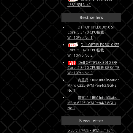
4385-95J No.1
Best sellers
Dell OPTIPLEX 3010 SFF
Core i5 3470 CPU搭載
Win10Pro No.1
Dell OPTIPLEX 3010 SFF
Core i5 3470 CPU搭載
Win10Pro No.2
Dell OPTIPLEX 3010 SFF
Core i5 3470 CPU搭載 8GB/1TB
Win10Pro No.3
貴重品！IBM IntelliStation
MPro 6225-9YM Pen4/3.8GHz
No.1
貴重品！IBM IntelliStation
MPro 6225-9YM Pen4/3.8GHz
No.2
News letter
メルマガ登録・解除はこちら