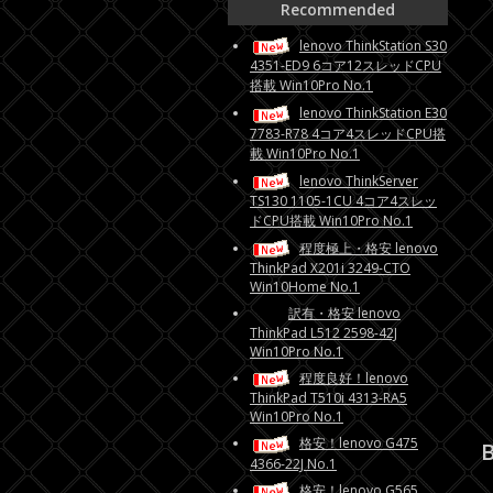
Recommended
lenovo ThinkStation S30
4351-ED9 6コア12スレッドCPU
搭載 Win10Pro No.1
lenovo ThinkStation E30
7783-R78 4コア4スレッドCPU搭
載 Win10Pro No.1
lenovo ThinkServer
TS130 1105-1CU 4コア4スレッ
ドCPU搭載 Win10Pro No.1
程度極上・格安 lenovo
ThinkPad X201i 3249-CTO
Win10Home No.1
訳有・格安 lenovo
ThinkPad L512 2598-42J
Win10Pro No.1
程度良好！lenovo
ThinkPad T510i 4313-RA5
Win10Pro No.1
格安！lenovo G475
B
4366-22J No.1
格安！lenovo G565