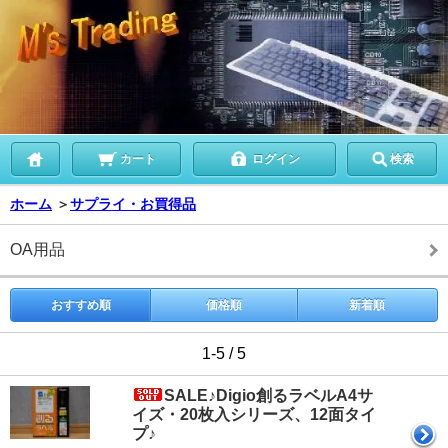
カート
ログイン
検索
ホーム
＞
サプライ・お買得品
OA用品
おすすめ順
価格順
新着順
1-5 / 5
SALE♪Digio創るラベルA4サ
イズ・20枚入シリーズ、12面タイ
プ♪