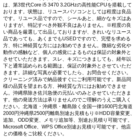
は、第3世代Core i5 3470 3.2GHzの高性能CPUを搭載して
おります。状態は、リユースパソコンとしては程度は良品
です。リユース品ですので、シールあと、細かなキズはあ
りますが、特記すべき外観不良はありません。※程度の良
い商品を厳選して出品しておりますが、きれいなリユース
品であっても、あくまでもUSEDですので、完璧を求める
方、特に神経質な方にはお勧めできません。微細な劣化や
動作の感触など、個人の感覚によるものは保証の対象外と
させていただきます。スレ、キズにつきましても、経年以
下と通常認められる範囲は、保証の対象外とさせていただ
きます。詳細な写真が必要でしたら、お問合せください。
クリーニング済みで納品後すぐにご利用可能です。新品同
様の品質を望まれる方、神経質な方にはお勧めできませ
ん。沖縄県除き佐川急便の元払いのみとさせていただきま
す。他の発送方法は承りませんのでご理解のうえご購入く
ださい。北海道・沖縄県・離島除く全国一律1600円北海道
2000円沖縄県2500円離島別途お見積もり※HDD容量変更、
追加、ODD変更、メモリ追加等、別途お見積り可能です。
Microsoft Office、WPS Office別途お見積り可能です。他店
との価格をご比較ください。