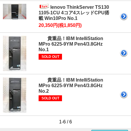
lenovo ThinkServer TS130
1105-1CU 4コア4スレッドCPU搭
載 Win10Pro No.1
20,350円(税1,850円)
貴重品！IBM IntelliStation
MPro 6225-9YM Pen4/3.8GHz
No.1
SOLD OUT
貴重品！IBM IntelliStation
MPro 6225-9YM Pen4/3.8GHz
No.2
SOLD OUT
1-6 / 6