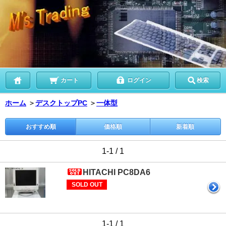
カート
ログイン
検索
ホーム
＞
デスクトップPC
＞
一体型
おすすめ順
価格順
新着順
1-1 / 1
HITACHI PC8DA6
SOLD OUT
1-1 / 1